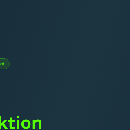
nat
ktion