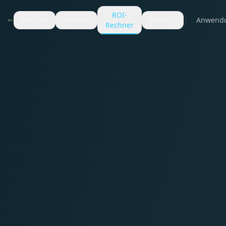
ROI-
Module
Vorteile
Prozess
Anwend
Rechner